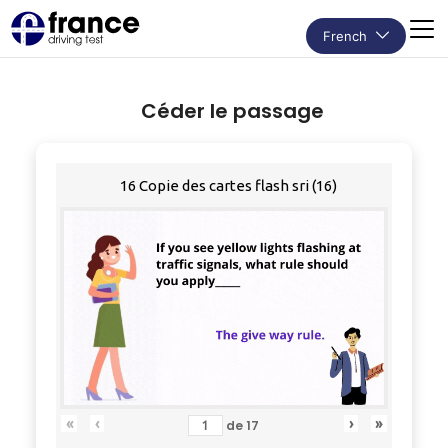
French
Céder le passage
16 Copie des cartes flash sri (16)
«
‹
›
»
de
17