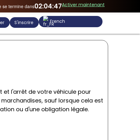
Activer maintenant
02:04:47
re se termine dans
French
er
S'inscrire
 et l'arrêt de votre véhicule pour
marchandises, sauf lorsque cela est
ation ou d'une obligation légale.